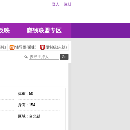
登入
注册
反映
赚钱联盟专区
纯)
辅导级(暧昧)
限制级(火辣)
体重 : 50
身高 : 154
区域 : 台北縣