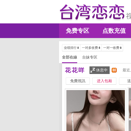
免费专区
点数充值
业绩排行
一对多收费
一对一收费
全部在線
台妹专区
花花咩
休息中
最近
免費視訊
进入包厢
送