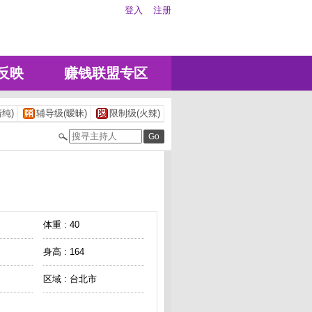
登入
注册
反映
赚钱联盟专区
纯)
辅导级(暧昧)
限制级(火辣)
体重 : 40
身高 : 164
区域 : 台北市