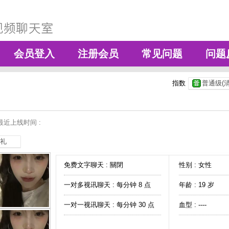
会员登入
注册会员
常见问题
问题
指数
普通级(清
最近上线时间 :
礼
免费文字聊天 :
關閉
性别 : 女性
一对多视讯聊天 :
每分钟 8 点
年龄 : 19 岁
一对一视讯聊天 :
每分钟 30 点
血型 : ----