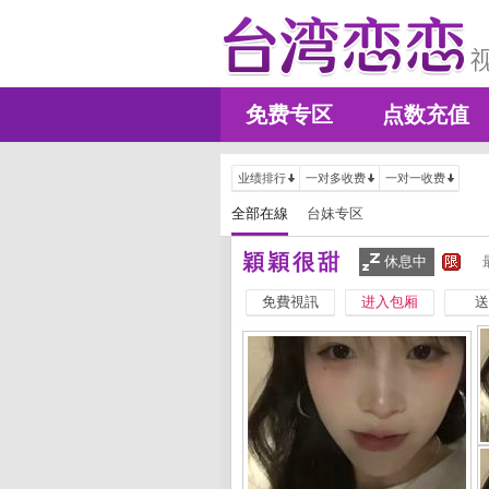
免费专区
点数充值
业绩排行
一对多收费
一对一收费
全部在線
台妹专区
穎穎很甜
休息中
免費視訊
进入包厢
送