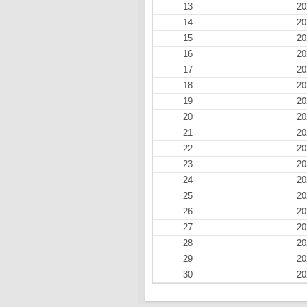
13
20
14
20
15
20
16
20
17
20
18
20
19
20
20
20
21
20
22
20
23
20
24
20
25
20
26
20
27
20
28
20
29
20
30
20