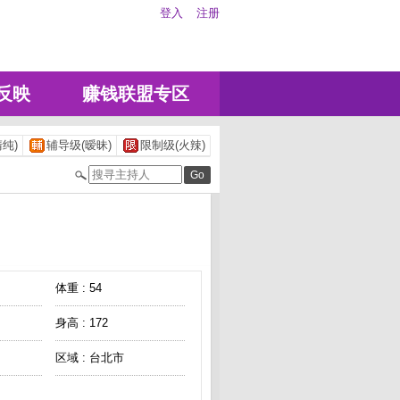
登入
注册
反映
赚钱联盟专区
纯)
辅导级(暧昧)
限制级(火辣)
体重 : 54
身高 : 172
区域 : 台北市