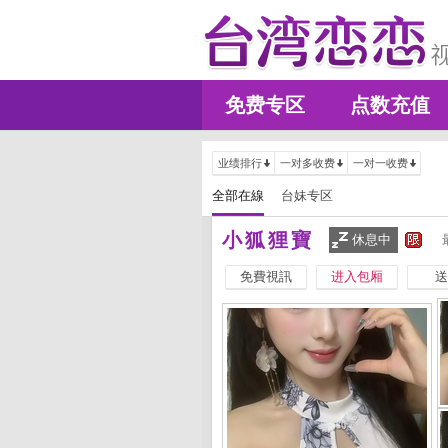
免费专区
点数充值
业绩排行
一对多收费
一对一收费
全部在線
台妹专区
小狐狸寶
休息中
免費視訊
进入包厢
送